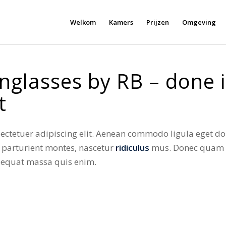
Welkom
Kamers
Prijzen
Omgeving
nglasses by RB – done i
t
ectetuer adipiscing elit. Aenean commodo ligula eget d
 parturient montes, nascetur
ridiculus
mus. Donec quam fe
nsequat massa quis enim.