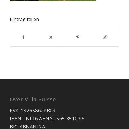
Eintrag teilen
Over Villa Suisse
KVK 132658628B03
IBAN: : NL16 ABNA 0565 3510 95
BIC: ABNANL2A