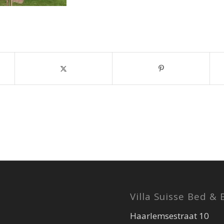
Villa Suisse Bed & 
Haarlemsestraat 10