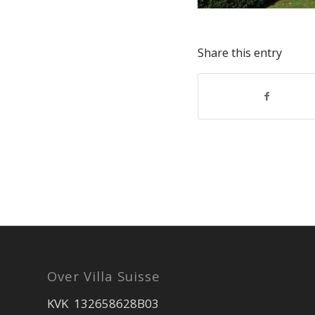
Share this entry
Over Villa Suisse
KVK 132658628B03