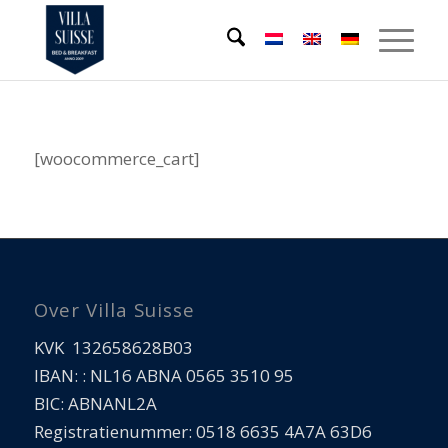
[woocommerce_cart]
Over Villa Suisse
KVK 132658628B03
IBAN: : NL16 ABNA 0565 3510 95
BIC: ABNANL2A
Registratienummer: 0518 6635 4A7A 63D6