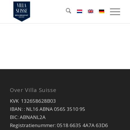
Over Villa Suisse
KVK 132658628B03
IBAN: : NL16 ABNA 0565 3510 95
BIC: ABNANL2A
Registratienummer: 0518 6635 4A7A 63D6